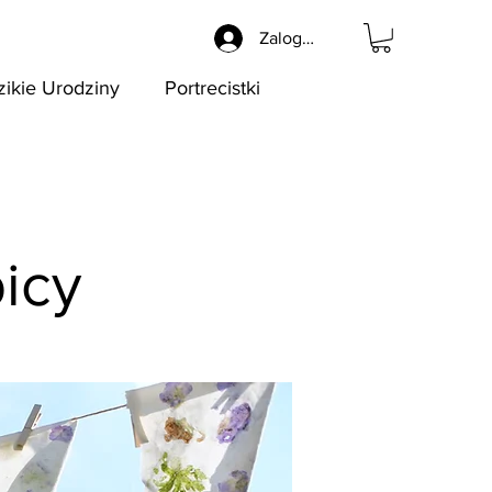
Zaloguj się
zikie Urodziny
Portrecistki
bicy