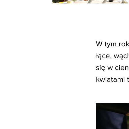
W tym rok
łące, wąc
się w cie
kwiatami 