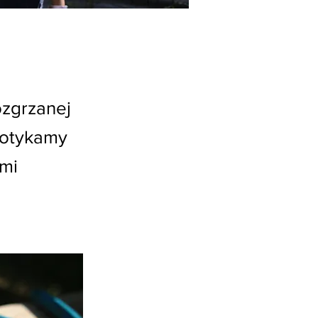
ozgrzanej
potykamy
ymi