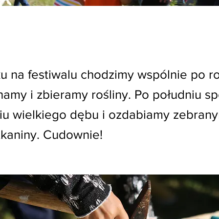
u na festiwalu chodzimy wspólnie po r
hamy i zbieramy rośliny. Po południu s
niu wielkiego dębu i ozdabiamy zebran
tkaniny. Cudownie!